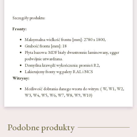
Szczegóły produktu:
Fronty:
Maksymalna wielkość frontu [mm]: 2780 x 1800,
Grubość frontu [mm]: 18
Płyta bazowa: MDF biały dwustronnie laminowany, egger
podwójnie utwardzana.
Domyślna krawędź wykończenia: promień R2,
Lakierujemy fronty wg palety RAL i NCS
Witryny:
Możliwość dobrania danego wzoru do witryn: ( W, W1, W2,
W3, W4, W5, W6, W7, W8, W9, W10)
Podobne produkty