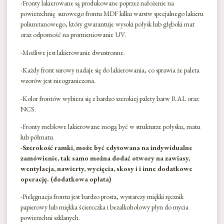
-Fronty lakierowane są produkowane poprzez nałożenie na
powierzchnię surowego frontu MDF kilku warstw specjalnego lakieru
poliuretanowego, który gwarantuje wysoki połysk lub głęboki mat
oraz odporność na promieniowanie UV.
-Możliwe jest lakierowanie dwustronne.
-Każdy front surowy nadaje się do lakierowania, co sprawia że paleta
wzorów jest nieograniczona.
-Kolor frontów wybiera się z bardzo szerokiej palety barw RAL oraz
NCS.
-Fronty meblowe lakierowane mogą być w strukturze połysku, matu
lub półmatu.
-Szerokość ramki, może być edytowana na indywidualne
zamówienie, tak samo można dodać otwory na zawiasy,
wentylacja, nawierty, wycięcia, skosy i i inne dodatkowe
operację. (dodatkowa opłata)
-Pielęgnacja frontu jest bardzo prosta, wystarczy miękki ręcznik
papierowy lub miękka ściereczka i bezalkoholowy płyn do mycia
powierzchni szklanych.