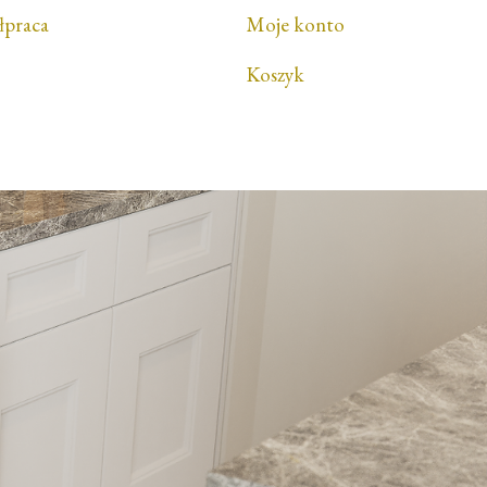
łpraca
Moje konto
Koszyk