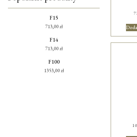
7
F15
713,00
zł
Doda
F14
713,00
zł
F100
1353,00
zł
1