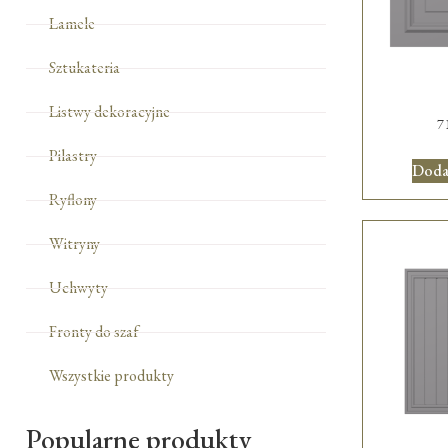
Lamele
Sztukateria
Listwy dekoracyjne
7
Pilastry
Doda
Ryflony
Witryny
Uchwyty
Fronty do szaf
Wszystkie produkty
Popularne produkty