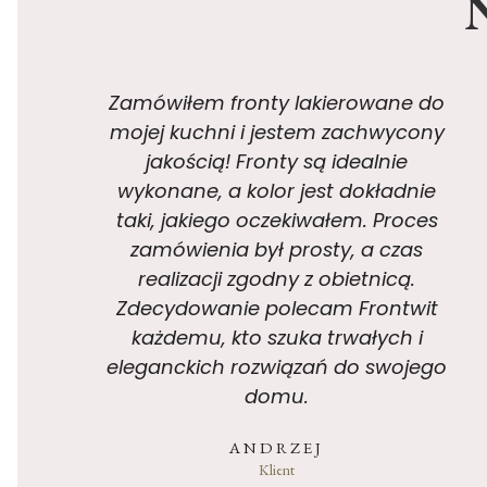
N
o
Fronty meblowe na wymiar, które
y
zamówiłem w Frontwit, idealnie
pasują do mojego projektu. Obsługa
klienta była bardzo pomocna w
s
odpowiedzi na wszystkie moje
pytania, a dostawa odbyła się bez
problemów. Jestem bardzo
t
zadowolony z zakupów i na pewno
wrócę tutaj w przyszłości.
go
TOMASZ
Klient