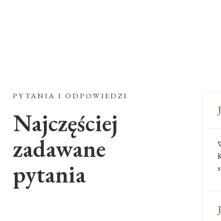
PYTANIA I ODPOWIEDZI
Najczęściej
zadawane
W
K
pytania
s