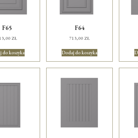
F65
F64
13,00
ZŁ
713,00
ZŁ
j do koszyka
Dodaj do koszyka
D