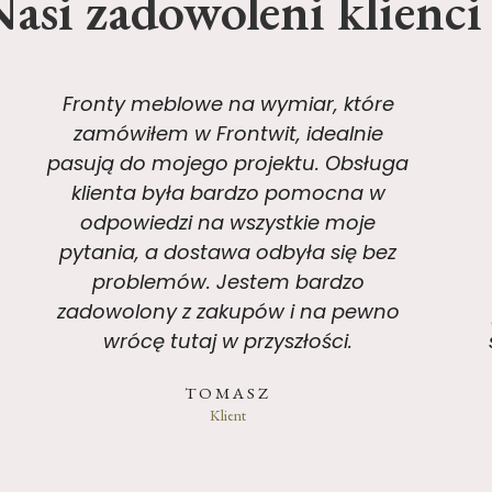
asi zadowoleni klienci
Frontwit to miejsce, gdzie jakość
spotyka się z profesjonalizmem.
Otrzymałam próbki frontów przed
zamówieniem pełnej partii i to
pomogło mi dokonać najlepszego
wyboru. Teraz mam piękną,
nowoczesną kuchnię, którą wszyscy
podziwiają. Serdecznie polecam ten
sklep każdemu, kto szuka stylowych i
solidnych frontów meblowych.
ZBIGNIEW
Klient