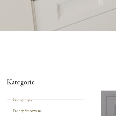
Kategorie
Fronty gięte
Fronty frezowane