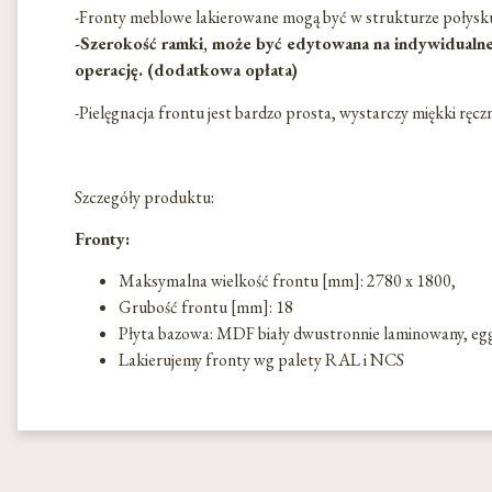
-Fronty meblowe lakierowane mogą być w strukturze połysk
-Szerokość ramki, może być edytowana na indywidualne 
operację. (dodatkowa opłata)
-Pielęgnacja frontu jest bardzo prosta, wystarczy miękki ręc
Szczegóły produktu:
Fronty:
Maksymalna wielkość frontu [mm]: 2780 x 1800,
Grubość frontu [mm]: 18
Płyta bazowa: MDF biały dwustronnie laminowany, eg
Lakierujemy fronty wg palety RAL i NCS