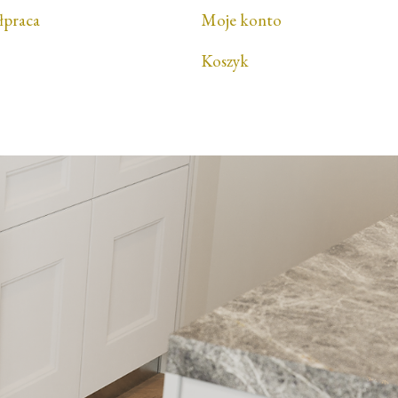
łpraca
Moje konto
Koszyk