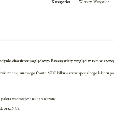
Kategorie:
Witryny
,
Wszystkie
dynie charakter poglądowy. Rzeczywisty wygląd w tym w szczególn
owierzchnię surowego frontu MDF kilku warstw specjalnego lakieru po
e paleta wzorów jest nieograniczona.
RAL oraz NCS.