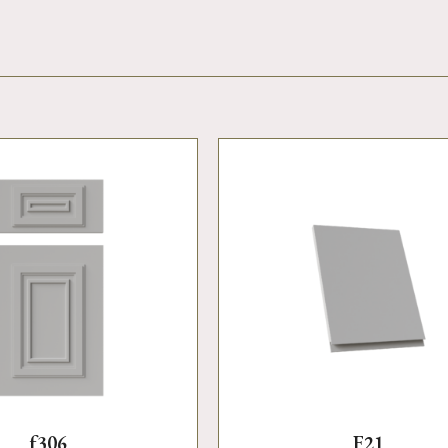
f306
F21