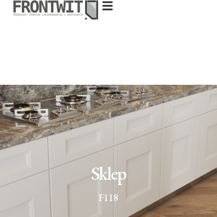
Sklep
F118