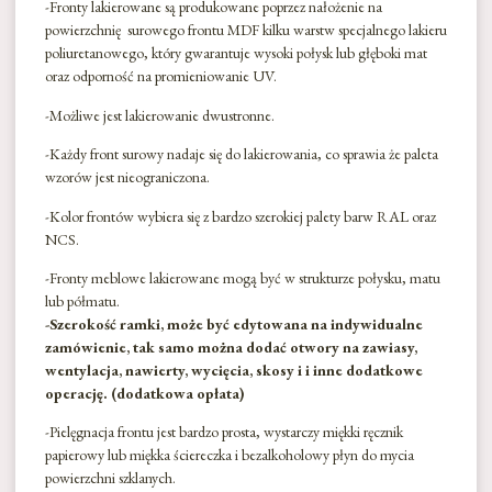
-Fronty lakierowane są produkowane poprzez nałożenie na
powierzchnię surowego frontu MDF kilku warstw specjalnego lakieru
poliuretanowego, który gwarantuje wysoki połysk lub głęboki mat
oraz odporność na promieniowanie UV.
-Możliwe jest lakierowanie dwustronne.
-Każdy front surowy nadaje się do lakierowania, co sprawia że paleta
wzorów jest nieograniczona.
-Kolor frontów wybiera się z bardzo szerokiej palety barw RAL oraz
NCS.
-Fronty meblowe lakierowane mogą być w strukturze połysku, matu
lub półmatu.
-Szerokość ramki, może być edytowana na indywidualne
zamówienie, tak samo można dodać otwory na zawiasy,
wentylacja, nawierty, wycięcia, skosy i i inne dodatkowe
operację. (dodatkowa opłata)
-Pielęgnacja frontu jest bardzo prosta, wystarczy miękki ręcznik
papierowy lub miękka ściereczka i bezalkoholowy płyn do mycia
powierzchni szklanych.