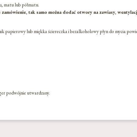
u, matu lub półmatu.
zamówienie, tak samo można dodać otwory na zawiasy, wentylacja,
znik papierowy lub miękka ściereczka i bezalkoholowy płyn do mycia powi
ger podwójnie utwardzany.