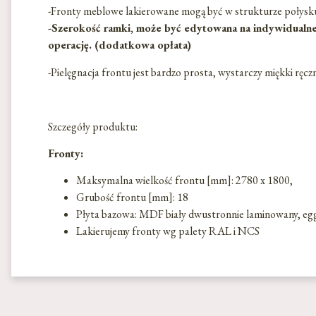
-Fronty meblowe lakierowane mogą być w strukturze połysk
-Szerokość ramki, może być edytowana na indywidualne 
operację. (dodatkowa opłata)
-Pielęgnacja frontu jest bardzo prosta, wystarczy miękki ręc
Szczegóły produktu:
Fronty:
Maksymalna wielkość frontu [mm]: 2780 x 1800,
Grubość frontu [mm]: 18
Płyta bazowa: MDF biały dwustronnie laminowany, eg
Lakierujemy fronty wg palety RAL i NCS