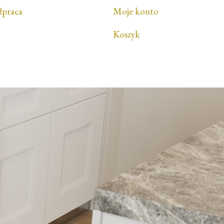
łpraca
Moje konto
Koszyk