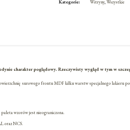
Kategorie:
Witryny
,
Wszystkie
dynie charakter poglądowy. Rzeczywisty wygląd w tym w szczególn
owierzchnię surowego frontu MDF kilku warstw specjalnego lakieru po
e paleta wzorów jest nieograniczona.
RAL oraz NCS.