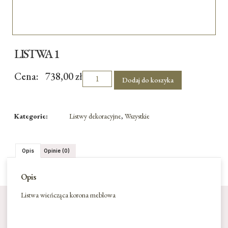
LISTWA 1
Cena:
738,00
zł
Dodaj do koszyka
Kategorie:
Listwy dekoracyjne
,
Wszystkie
Opis
Opinie (0)
Opis
Listwa wieńcząca korona meblowa