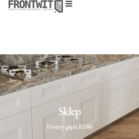
Sklep
Fronty gięte R180