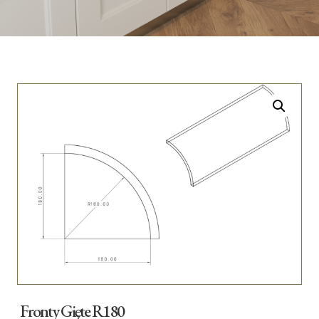
Fronty Gięte R180