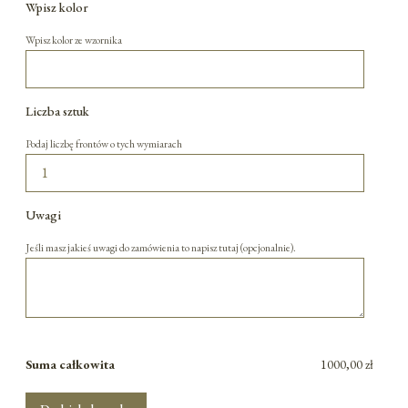
Wpisz kolor
Wpisz kolor ze wzornika
Liczba sztuk
Podaj liczbę frontów o tych wymiarach
Uwagi
Jeśli masz jakieś uwagi do zamówienia to napisz tutaj (opcjonalnie).
Suma całkowita
1000,00 zł