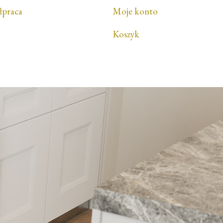
łpraca
Moje konto
Koszyk