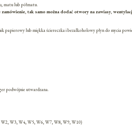
u, matu lub półmatu.
zamówienie, tak samo można dodać otwory na zawiasy, wentylacja,
znik papierowy lub miękka ściereczka i bezalkoholowy płyn do mycia powi
ger podwójnie utwardzana.
W1, W2, W3, W4, W5, W6, W7, W8, W9, W10)