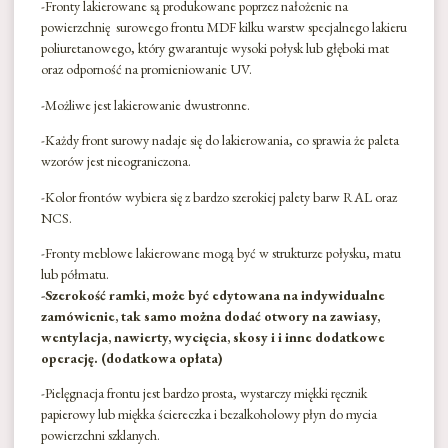
-Fronty lakierowane są produkowane poprzez nałożenie na
powierzchnię surowego frontu MDF kilku warstw specjalnego lakieru
poliuretanowego, który gwarantuje wysoki połysk lub głęboki mat
oraz odporność na promieniowanie UV.
-Możliwe jest lakierowanie dwustronne.
-Każdy front surowy nadaje się do lakierowania, co sprawia że paleta
wzorów jest nieograniczona.
-Kolor frontów wybiera się z bardzo szerokiej palety barw RAL oraz
NCS.
-Fronty meblowe lakierowane mogą być w strukturze połysku, matu
lub półmatu.
-Szerokość ramki, może być edytowana na indywidualne
zamówienie, tak samo można dodać otwory na zawiasy,
wentylacja, nawierty, wycięcia, skosy i i inne dodatkowe
operację. (dodatkowa opłata)
-Pielęgnacja frontu jest bardzo prosta, wystarczy miękki ręcznik
papierowy lub miękka ściereczka i bezalkoholowy płyn do mycia
powierzchni szklanych.